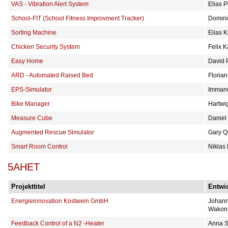
VAS - Vibration Alert System
Elias 
School-FIT (School Fitness Improvment Tracker)
Domini
Sorting Machine
Elias K
Chicken Security System
Felix 
Easy Home
David 
ARD - Automated Raised Bed
Floria
EPS-Simulator
Immanu
Bike Manager
Hartwi
Measure Cube
Daniel
Augmented Rescue Simulator
Gary Q
Smart Room Control
Niklas
5AHET
Projekttitel
Entwic
Energieinnovation Kostwein GmbH
Johann
Wakon
Feedback Control of a N2 -Heater
Anna S