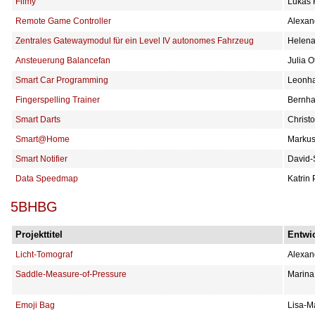
Filmy
Lukas H
Remote Game Controller
Alexan
Zentrales Gatewaymodul für ein Level IV autonomes Fahrzeug
Helena
Ansteuerung Balancefan
Julia O
Smart Car Programming
Leonha
Fingerspelling Trainer
Bernha
Smart Darts
Christ
Smart@Home
Markus
Smart Notifier
David-
Data Speedmap
Katrin 
5BHBG
Projekttitel
Entwic
Licht-Tomograf
Alexand
Saddle-Measure-of-Pressure
Marina
Emoji Bag
Lisa-M