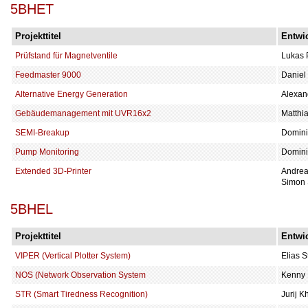
5BHET
Projekttitel
Entwic
Prüfstand für Magnetventile
Lukas 
Feedmaster 9000
Daniel 
Alternative Energy Generation
Alexan
Gebäudemanagement mit UVR16x2
Matthi
SEMI-Breakup
Domini
Pump Monitoring
Domini
Extended 3D-Printer
Andrea
Simon
5BHEL
Projekttitel
Entwic
VIPER (Vertical Plotter System)
Elias S
NOS (Network Observation System
Kenny 
STR (Smart Tiredness Recognition)
Jurij K