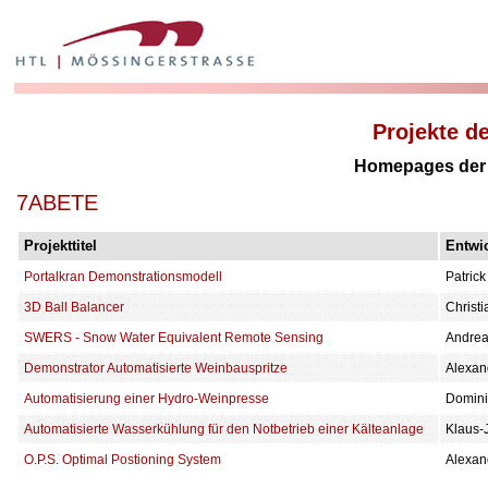
Projekte d
Homepages der P
7ABETE
Projekttitel
Entwic
Portalkran Demonstrationsmodell
Patrick
3D Ball Balancer
Christ
SWERS - Snow Water Equivalent Remote Sensing
Andreas
Demonstrator Automatisierte Weinbauspritze
Alexand
Automatisierung einer Hydro-Weinpresse
Domini
Automatisierte Wasserkühlung für den Notbetrieb einer Kälteanlage
Klaus-
O.P.S. Optimal Postioning System
Alexan