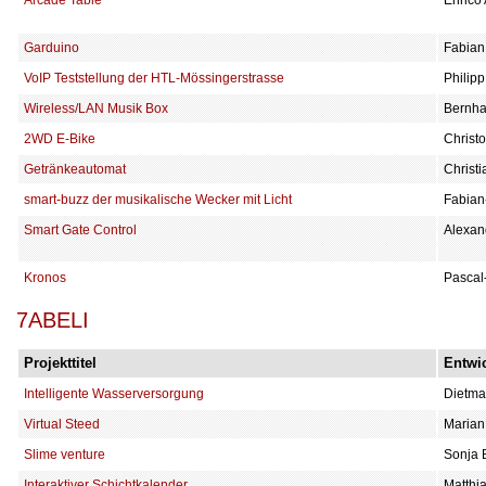
Garduino
Fabian
VoIP Teststellung der HTL-Mössingerstrasse
Philipp
Wireless/LAN Musik Box
Bernha
2WD E-Bike
Christ
Getränkeautomat
Christ
smart-buzz der musikalische Wecker mit Licht
Fabian
Smart Gate Control
Alexan
Kronos
Pascal
7ABELI
Projekttitel
Entwic
Intelligente Wasserversorgung
Dietma
Virtual Steed
Marian
Slime venture
Sonja 
Interaktiver Schichtkalender
Matthia