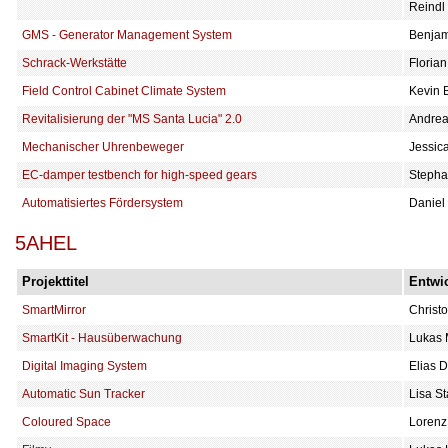
Reindl
GMS - Generator Management System
Benjam
Schrack-Werkstätte
Florian
Field Control Cabinet Climate System
Kevin B
Revitalisierung der "MS Santa Lucia" 2.0
Andrea
Mechanischer Uhrenbeweger
Jessic
EC-damper testbench for high-speed gears
Stepha
Automatisiertes Fördersystem
Daniel 
5AHEL
Projekttitel
Entwic
SmartMirror
Christ
SmartKit - Hausüberwachung
Lukas 
Digital Imaging System
Elias D
Automatic Sun Tracker
Lisa St
Coloured Space
Lorenz 