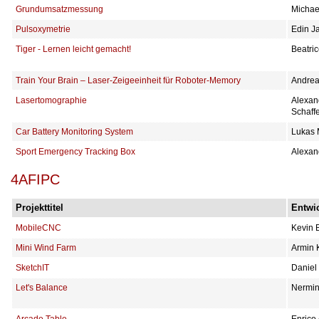
Grundumsatzmessung
Michae
Pulsoxymetrie
Edin J
Tiger - Lernen leicht gemacht!
Beatri
Train Your Brain – Laser-Zeigeeinheit für Roboter-Memory
Andrea
Lasertomographie
Alexan
Schaff
Car Battery Monitoring System
Lukas 
Sport Emergency Tracking Box
Alexan
4AFIPC
Projekttitel
Entwic
MobileCNC
Kevin B
Mini Wind Farm
Armin K
SketchIT
Daniel
Let's Balance
Nermin
Arcade Table
Enrico