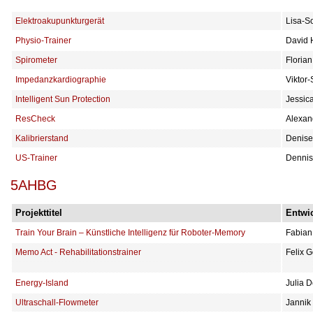
Elektroakupunkturgerät
Lisa-S
Physio-Trainer
David 
Spirometer
Florian
Impedanzkardiographie
Viktor-
Intelligent Sun Protection
Jessic
ResCheck
Alexand
Kalibrierstand
Denise
US-Trainer
Dennis
5AHBG
Projekttitel
Entwic
Train Your Brain – Künstliche Intelligenz für Roboter-Memory
Fabian
Memo Act - Rehabilitationstrainer
Felix 
Energy-Island
Julia D
Ultraschall-Flowmeter
Jannik