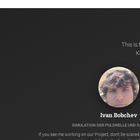
This is
K
Ivan Bobchev
SIMULATION DER PULSWELLE UND 
If you see me working on our Project, don't be scared 