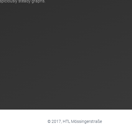
spiciously steady graphs.
© 2017, HTL Mössingerstraße