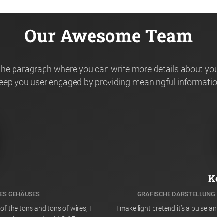
Our Awesome Team
 the paragraph where you can write more details about yo
eep you user engaged by providing meaningful informatio
K
DES GEHÄUSES
GRAFISCHE DARSTELLUNG 
of the tons and tons of wires, I
I make light pretend it’s a pulse a