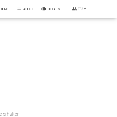
people
list
view_carousel
TEAM
HOME
ABOUT
DETAILS
e erhalten