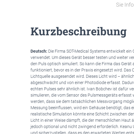
Sie Inf
Kurzbeschreibung
Deutsch:
Die Firma SOT-Medical Systems entwickelt ein G
verwendet. Um dieses Gerät besser testen und weiter ver
den Puls optisch simuliert. So kann die Firma das Gerät 
funktioniert, bevor es in der Praxis eingesetzt wird. Das
Lichtquelle ausgesendet wird. Dieses Licht wird – ähnl
abgeschwächt und von einer Photodiode erfasst. Dadurch 
echten Pulses sehr ähnlich ist. Ivan Bobchev ist dafür v
simulieren, die vom Sensor des Pulsmessgeräts erfasst 
werden, dass sie dem tatsächlichen Messvorgang mögli
Messung beeinflussen, wird ein Gehäuse benötigt, das e
realistische Simulation könnte eine Schicht zwischen 
Licht in einer Weise dämpft, die der menschlichen Haut 
jedoch optional und nicht zwingend erforderlich. Keanu U
und sicherzustellen, dass es den erwarteten Werten ent