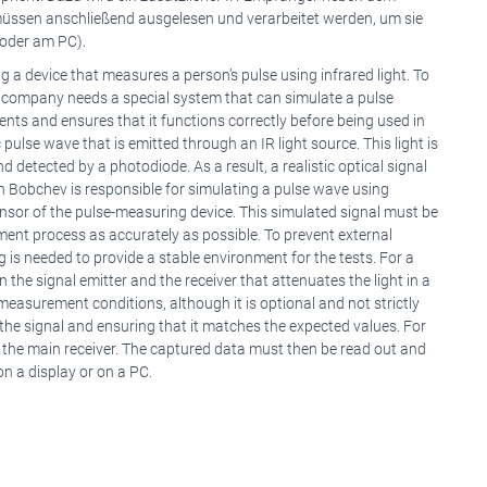
 müssen anschließend ausgelesen und verarbeitet werden, um sie
 oder am PC).
a device that measures a person’s pulse using infrared light. To
he company needs a special system that can simulate a pulse
ients and ensures that it functions correctly before being used in
ulse wave that is emitted through an IR light source. This light is
detected by a photodiode. As a result, a realistic optical signal
van Bobchev is responsible for simulating a pulse wave using
ensor of the pulse-measuring device. This simulated signal must be
ent process as accurately as possible. To prevent external
is needed to provide a stable environment for the tests. For a
 the signal emitter and the receiver that attenuates the light in a
measurement conditions, although it is optional and not strictly
 the signal and ensuring that it matches the expected values. For
 to the main receiver. The captured data must then be read out and
on a display or on a PC.