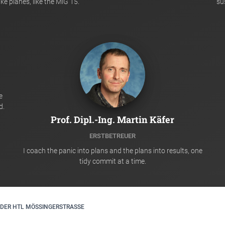
ke planes, like the MiG 15.
su
e
d.
Prof. Dipl.-Ing. Martin Käfer
ERSTBETREUER
I coach the panic into plans and the plans into results, one
tidy commit at a time.
DER HTL MÖSSINGERSTRASSE