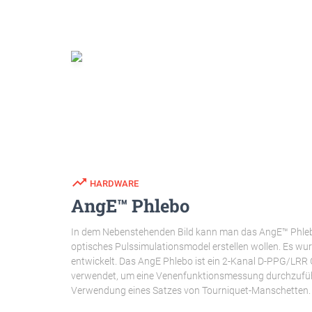
trending_up
HARDWARE
AngE™ Phlebo
In dem Nebenstehenden Bild kann man das AngE™ Phlebo 
optisches Pulssimulationsmodel erstellen wollen. Es w
entwickelt. Das AngE Phlebo ist ein 2-Kanal D-PPG/LRR 
verwendet, um eine Venenfunktionsmessung durchzufüh
Verwendung eines Satzes von Tourniquet-Manschetten.