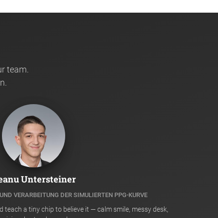
ur team.
n.
eanu Untersteiner
UND VERARBEITUNG DER SIMULIERTEN PPG-KURVE
nd teach a tiny chip to believe it — calm smile, messy desk,