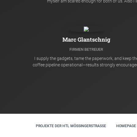
myself am scared enough for both of us. Also I li
Marc Glantschnig
FIRMEN BETREUER
I supply the gadgets, tame the paperwork, and keep th
coffee pipeline operational—results strongly encourage
PROJEKTE DER HTL MÖSSINGERSTRASSE
HOMEPAGE 