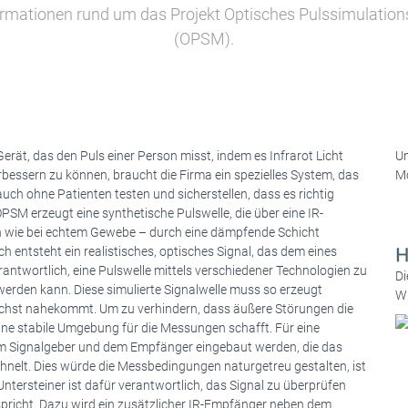
ormationen rund um das Projekt Optisches Pulssimulatio
(OPSM).
erät, das den Puls einer Person misst, indem es Infrarot Licht
Un
bessern zu können, braucht die Firma ein spezielles System, das
Mö
auch ohne Patienten testen und sicherstellen, dass es richtig
 OPSM erzeugt eine synthetische Pulswelle, die über eine IR-
ich wie bei echtem Gewebe – durch eine dämpfende Schicht
entsteht ein realistisches, optisches Signal, das dem eines
erantwortlich, eine Pulswelle mittels verschiedener Technologien zu
Di
werden kann. Diese simulierte Signalwelle muss so erzeugt
Wi
chst nahekommt. Um zu verhindern, dass äußere Störungen die
ine stabile Umgebung für die Messungen schafft. Für eine
dem Signalgeber und dem Empfänger eingebaut werden, die das
ähnelt. Dies würde die Messbedingungen naturgetreu gestalten, ist
ntersteiner ist dafür verantwortlich, das Signal zu überprüfen
spricht. Dazu wird ein zusätzlicher IR-Empfänger neben dem