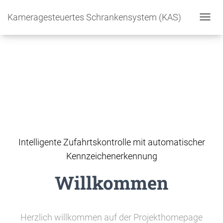
Kameragesteuertes Schrankensystem (KAS)
Toggl
navig
Kameragesteuertes
Schrankensystem
(KAS)
Intelligente Zufahrtskontrolle mit automatischer
Kennzeichenerkennung
Willkommen
Herzlich willkommen auf der Projekthomepage