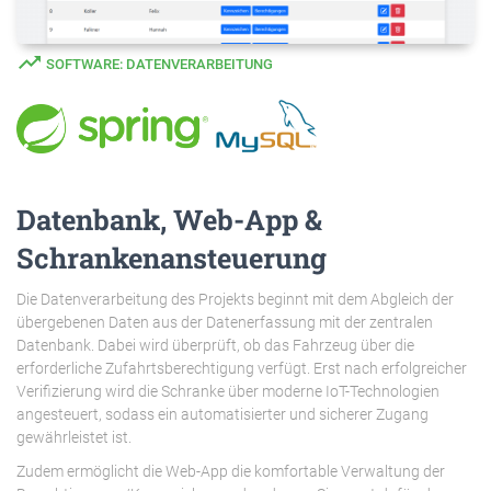
trending_up
SOFTWARE: DATENVERARBEITUNG
Datenbank, Web-App &
Schrankenansteuerung
Die Datenverarbeitung des Projekts beginnt mit dem Abgleich der
übergebenen Daten aus der Datenerfassung mit der zentralen
Datenbank. Dabei wird überprüft, ob das Fahrzeug über die
erforderliche Zufahrtsberechtigung verfügt. Erst nach erfolgreicher
Verifizierung wird die Schranke über moderne IoT-Technologien
angesteuert, sodass ein automatisierter und sicherer Zugang
gewährleistet ist.
Zudem ermöglicht die Web-App die komfortable Verwaltung der