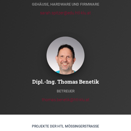
GEHÄUSE, HARDWARE UND FIRMWARE
sarah.spitzer@edu.htl-klu.at
Dipl.-Ing. Thomas Benetik
BETREUER
thomas.benetik@htl-klu.at
PROJEKTE DER HTL MÖSSINGERSTRASSE