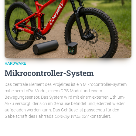
HARDWARE
Mikrocontroller-System
Das zentrale Element des Projektes ist ein Mikrocontroller-System
mit einem LoRa-Modul, einem GPS-Modul und einem
Bewegungssensor. Das System wird mit einem externen Lithium-
Akku versorgt, der sich im Gehäuse befindet und jederzeit wieder
aufgeladen werden kann. Das Gehäuse ist passgenau für den
Gabelschaft des Fahrrads
Conway WME 227
konstruiert.