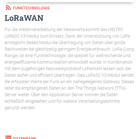
rss_feed
FUNKTECHNOLOGIE
LoRaWAN
Für die Weiterverarbeitung der Messwerte kommt das HELTEC
LoRa32 V3-Modul zum Einsatz. Dank der Unterstützung von LoRa
ermöglicht dieses Modul die Übertragung von Daten über große
Reichweiten bei gleichzeitig geringem Energieverbrauch. LoRa (Long
Range) ist eine Funktechnologie, die speziell für weitreichende und
energieeffiziente Kommunikation entwickelt wurde. In Kombination
mit dem zugehörigen Netzwerkprotokoll LoRaWAN lassen sich die
Daten sicher und effizient übertragen. Das LoRa32 V3-Modul sendet
die erfassten Werte per Funk an ein nahegelegenes Gateway. Dieses
leitet die empfangenen Daten an den The Things Network (TTN)-
Server weiter. Über den Application Server können die Daten
schließlich eingesehen und für weitere Verarbeitungsschritte
genutzt werden.
storage
DATENBANK