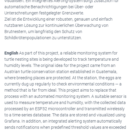
visualisiert. Ein integriertes Alerting-System sorgt zusätzlich für
automatische Benachrichtigungen bei Über- oder
Unterschreitungen festgelegter Grenzwerte.
Ziel ist die Entwicklung einer robusten, genauen und einfach
nutzbaren Lösung zur kontinuierlichen Überwachung von
Brutnestern, um langfristig den Schutz von
Schildkrötenpopulationen zu unterstützen.
English
As part of this project, a reliable monitoring system for
turtle nesting sites is being developed to track temperature and
humidity levels. The original idea for the project came from an
Austrian turtle conservation station established in Guatemala,
where breeding places are protected. At the station, the eggs are
currently dug up regularly to check environmental conditions — a
method that is far from ideal. This project aims to replace that
process with an automated monitoring system. A suitable sensor is
used to measure temperature and humidity, with the collected data
processed by an ESP32 microcontroller and transmitted wirelessly
to a time-series database. The data are stored and visualized using
Grafana. In addition, an integrated alerting system automatically
sends notifications when predefined threshold values are exceeded