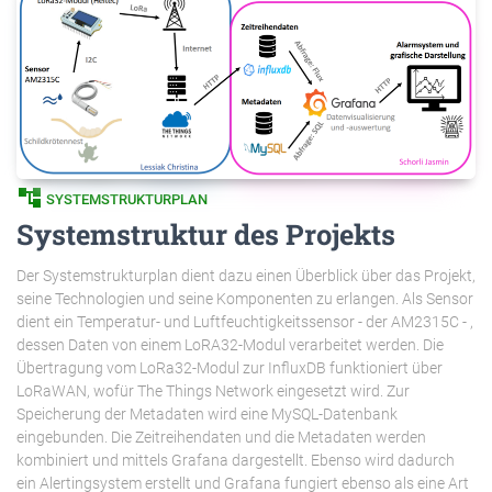
account_tree
SYSTEMSTRUKTURPLAN
Systemstruktur des Projekts
Der Systemstrukturplan dient dazu einen Überblick über das Projekt,
seine Technologien und seine Komponenten zu erlangen. Als Sensor
dient ein Temperatur- und Luftfeuchtigkeitssensor - der AM2315C - ,
dessen Daten von einem LoRA32-Modul verarbeitet werden. Die
Übertragung vom LoRa32-Modul zur InfluxDB funktioniert über
LoRaWAN, wofür The Things Network eingesetzt wird. Zur
Speicherung der Metadaten wird eine MySQL-Datenbank
eingebunden. Die Zeitreihendaten und die Metadaten werden
kombiniert und mittels Grafana dargestellt. Ebenso wird dadurch
ein Alertingsystem erstellt und Grafana fungiert ebenso als eine Art