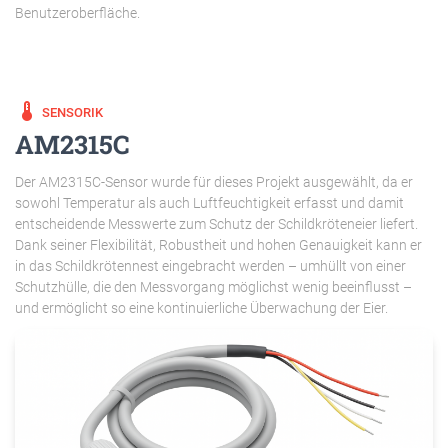
Benutzeroberfläche.
device_thermostat
SENSORIK
AM2315C
Der AM2315C-Sensor wurde für dieses Projekt ausgewählt, da er
sowohl Temperatur als auch Luftfeuchtigkeit erfasst und damit
entscheidende Messwerte zum Schutz der Schildkröteneier liefert.
Dank seiner Flexibilität, Robustheit und hohen Genauigkeit kann er
in das Schildkrötennest eingebracht werden – umhüllt von einer
Schutzhülle, die den Messvorgang möglichst wenig beeinflusst –
und ermöglicht so eine kontinuierliche Überwachung der Eier.