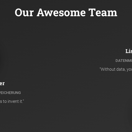
Our Awesome Team
Li
DATENMO
“Without data, you
er
PEICHERUNG
 to invent it.”