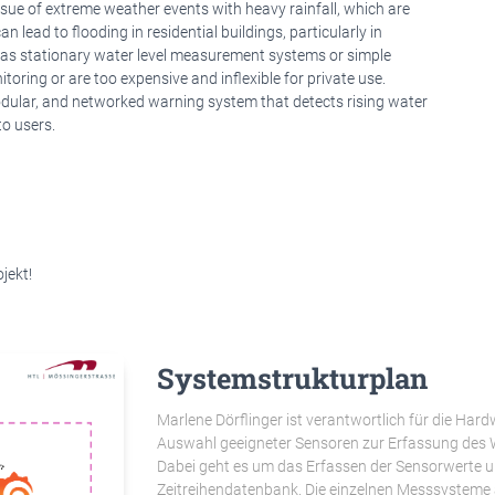
ue of extreme weather events with heavy rainfall, which are
 lead to flooding in residential buildings, particularly in
h as stationary water level measurement systems or simple
toring or are too expensive and inflexible for private use.
odular, and networked warning system that detects rising water
to users.
jekt!
Systemstrukturplan
Marlene Dörflinger ist verantwortlich für die Har
Auswahl geeigneter Sensoren zur Erfassung des 
Dabei geht es um das Erfassen der Sensorwerte u
Zeitreihendatenbank. Die einzelnen Messsysteme a