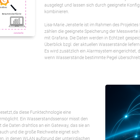
ausgelegt und lassen sich durch geeignete Konfig
kombinieren.
Lisa-Marie Jensterle ist im Rahmen des Projekte
zählen die geeignete Speicherung der Messwerte i
mit Grafana. Die Daten werden in Echtzeit gespeich
Überblick bzgl. der aktuellen Wasserstände liefer
Es wird zusätzlich ein Alarmsystem eingerichtet
wenn Wasserstände bestimmte Pegel überschreit
etzt,da diese Funktechnologie eine
ermöglicht. Ein Wasserstandssensor misst den
t die Daten drahtlos an ein Gateway, das sie an
rauch und die große Reichweite eignet sich
, in denen WLAN aufgrund der unterirdischen