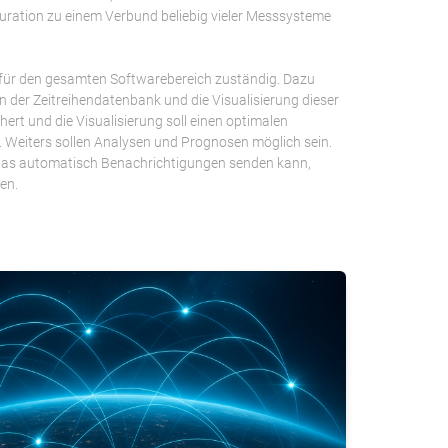
uration zu einem Verbund beliebig vieler Messsysteme
s für den gesamten Softwarebereich zuständig. Dazu
n der Zeitreihendatenbank und die Visualisierung dieser
ert und die Visualisierung soll einen optimalen
n. Weiters sollen Analysen und Prognosen möglich sein.
, das automatisch Benachrichtigungen senden kann,
en.