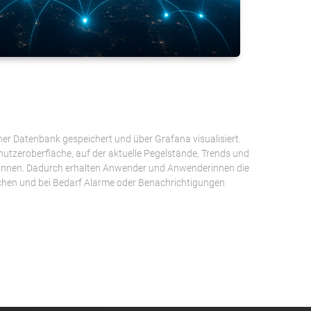
r Datenbank gespeichert und über Grafana visualisiert.
nutzeroberfläche, auf der aktuelle Pegelstände, Trends und
önnen. Dadurch erhalten Anwender und Anwenderinnen die
chen und bei Bedarf Alarme oder Benachrichtigungen