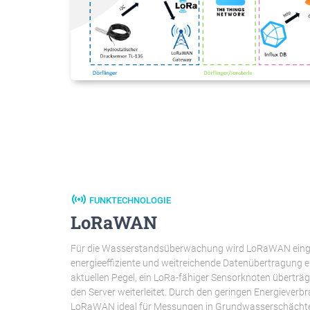
sensors
FUNKTECHNOLOGIE
LoRaWAN
Für die Wasserstandsüberwachung wird LoRaWAN einges
energieeffiziente und weitreichende Datenübertragung 
aktuellen Pegel, ein LoRa-fähiger Sensorknoten überträg
den Server weiterleitet. Durch den geringen Energieverb
LoRaWAN ideal für Messungen in Grundwasserschächten