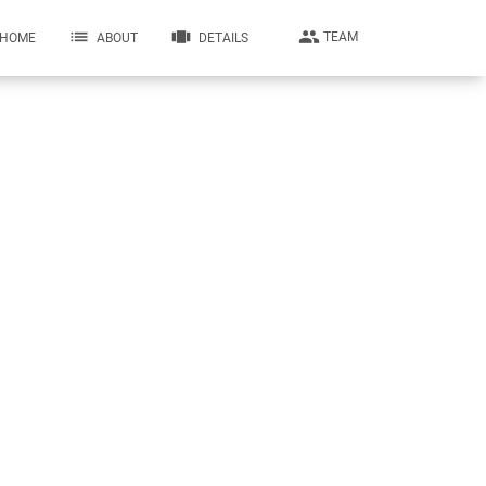
people
list
view_carousel
TEAM
HOME
ABOUT
DETAILS