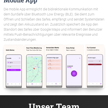
Mobile App
Die mobile App ermöglicht die bidirektionale Kommunikation mit
dem SunSafe über Bluetooth Low Energy (BLE). Sie dient zum
Öffnen und Schließen des Safes, empfängt und sendet Systemdaten
und zeigt den Akkuzustand an. Zusätzlich speichert die App den
Standort des Safes über Google Maps und informiert den Benutzer
mittels Push-Benachrichtigungen über relevante Ereignisse und
Zustandsänderungen.
Unser Team