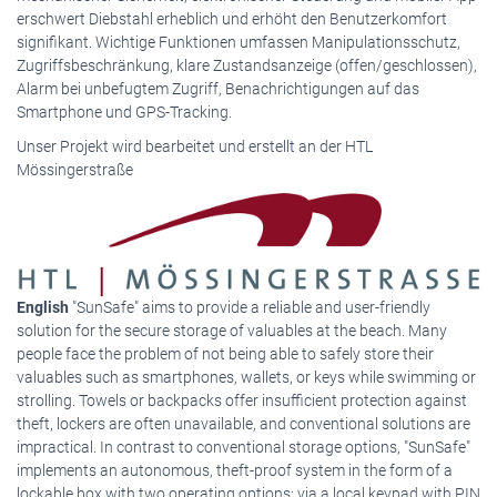
erschwert Diebstahl erheblich und erhöht den Benutzerkomfort
signifikant. Wichtige Funktionen umfassen Manipulationsschutz,
Zugriffsbeschränkung, klare Zustandsanzeige (offen/geschlossen),
Alarm bei unbefugtem Zugriff, Benachrichtigungen auf das
Smartphone und GPS-Tracking.
Unser Projekt wird bearbeitet und erstellt an der HTL
Mössingerstraße
English
"SunSafe" aims to provide a reliable and user-friendly
solution for the secure storage of valuables at the beach. Many
people face the problem of not being able to safely store their
valuables such as smartphones, wallets, or keys while swimming or
strolling. Towels or backpacks offer insufficient protection against
theft, lockers are often unavailable, and conventional solutions are
impractical. In contrast to conventional storage options, "SunSafe"
implements an autonomous, theft-proof system in the form of a
lockable box with two operating options: via a local keypad with PIN