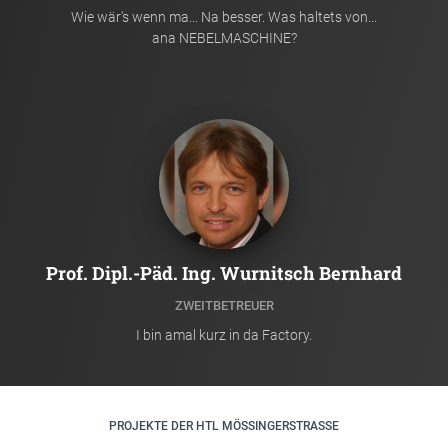
Wie wär's wenn ma... Na besser. Was haltets von...
ana NEBELMASCHINE?
Prof. Dipl.-Päd. Ing. Wurnitsch Bernhard
ZWEITBETREUER
I bin amal kurz in da Factory.
PROJEKTE DER HTL MÖSSINGERSTRASSE