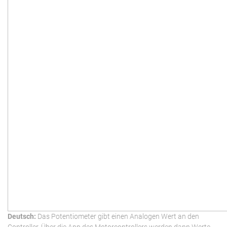
Deutsch:
Das Potentiometer gibt einen Analogen Wert an den
Controller. Über die App des Motorcontrollers werden dann Werte