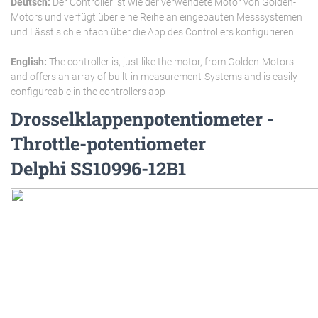
Deutsch:
Der Controller ist wie der verwendete Motor von Golden-
Motors und verfügt über eine Reihe an eingebauten Messsystemen
und Lässt sich einfach über die App des Controllers konfigurieren.
English:
The controller is, just like the motor, from Golden-Motors
and offers an array of built-in measurement-Systems and is easily
configureable in the controllers app
Drosselklappenpotentiometer -
Throttle-potentiometer
Delphi SS10996-12B1