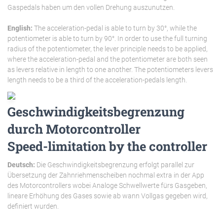
Gaspedals haben um den vollen Drehung auszunutzen.
English:
The acceleration-pedal is able to turn by 30°, while the
potentiometer is able to turn by 90°. In order to use the full turning
radius of the potentiometer, the lever principle needs to be applied,
where the acceleration-pedal and the potentiometer are both seen
as levers relative in length to one another. The potentiometers levers
length needs to be a third of the acceleration-pedals length.
Geschwindigkeitsbegrenzung
durch Motorcontroller
Speed-limitation by the controller
Deutsch:
Die Geschwindigkeitsbegrenzung erfolgt parallel zur
Übersetzung der Zahnriehmenscheiben nochmal extra in der App
des Motorcontrollers wobei Analoge Schwellwerte fürs Gasgeben,
lineare Erhöhung des Gases sowie ab wann Vollgas gegeben wird,
definiert wurden.