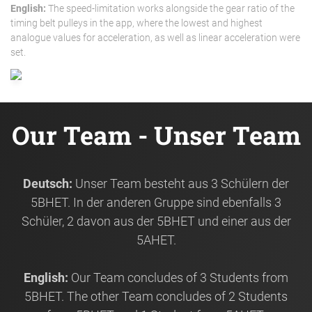
English:
The speed-limitation works alongside the gear ratio of the
timing belt pulleys in the app, where the lowest and highest
analogue values for acceleration, as well as linear acceleration were
set.
Our Team - Unser Team
Deutsch:
Unser Team besteht aus 3 Schülern der
5BHET. In der anderen Gruppe sind ebenfalls 3
Schüler, 2 davon aus der 5BHET und einer aus der
5AHET.
English:
Our Team concludes of 3 Students from
5BHET. The other Team concludes of 2 Students