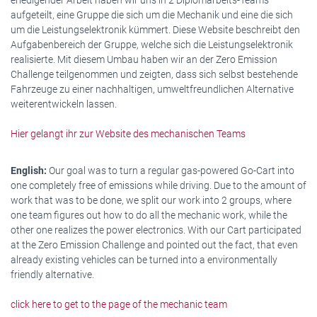
erledigender Arbeit haben wir uns in 2 Diplomarbeits-Teams
aufgeteilt, eine Gruppe die sich um die Mechanik und eine die sich
um die Leistungselektronik kümmert. Diese Website beschreibt den
Aufgabenbereich der Gruppe, welche sich die Leistungselektronik
realisierte. Mit diesem Umbau haben wir an der Zero Emission
Challenge teilgenommen und zeigten, dass sich selbst bestehende
Fahrzeuge zu einer nachhaltigen, umweltfreundlichen Alternative
weiterentwickeln lassen.
Hier gelangt ihr zur Website des mechanischen Teams
English:
Our goal was to turn a regular gas-powered Go-Cart into
one completely free of emissions while driving. Due to the amount of
work that was to be done, we split our work into 2 groups, where
one team figures out how to do all the mechanic work, while the
other one realizes the power electronics. With our Cart participated
at the Zero Emission Challenge and pointed out the fact, that even
already existing vehicles can be turned into a environmentally
friendly alternative.
click here to get to the page of the mechanic team